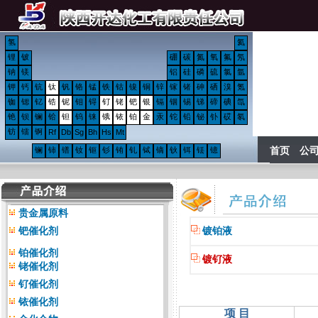
氢
氦
锂
铍
硼
碳
氮
氧
氟
氖
钠
镁
铝
硅
磷
硫
氯
氩
钾
钙
钪
钛
钒
铬
锰
铁
钴
镍
铜
锌
镓
锗
砷
硒
溴
氪
铷
锶
钇
锆
铌
钼
锝
钌
铑
钯
银
镉
铟
锡
锑
碲
碘
氙
铯
钡
镧
铪
钽
钨
铼
锇
铱
铂
金
汞
铊
铅
铋
钋
砹
氡
钫
镭
锕
Rf
Db
Sg
Bh
Hs
Mt
首页
公
镧
铈
镨
钕
钷
钐
铕
钆
铽
镝
钬
铒
铥
镱
贵金属原料
钯催化剂
镀铂液
铂催化剂
镀钌液
铑催化剂
钌催化剂
铱催化剂
项 目