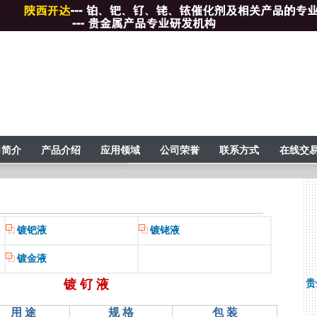
司简介
产品介绍
应用领域
公司荣誉
联系方式
在线交
镀钯液
镀铑液
镀金液
镀 钌 液
贵
用 途
规 格
包 装