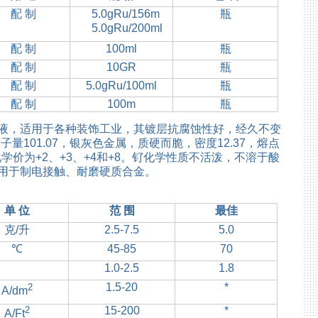
配 制
5.0gRu/156m
瓶
5.0gRu/200ml
配 制
100ml
瓶
配 制
10GR
瓶
配 制
5.0gRu/100ml
瓶
配 制
100m
瓶
液，适用于各种装饰工业，其镀层抗腐蚀性好，经久不变
量101.07，银灰色金属，质硬而脆，密度12.37，熔点
，化学价为+2、+3、+4和+8。钌化学性质不活泼，不溶于酸
用于制电接触、耐磨硬质合金。
单 位
范 围
最佳
克/升
2.5-7.5
5.0
℃
45-85
70
1.0-2.5
1.8
1.5-20
*
2
A/dm
2
15-200
*
A/Ft