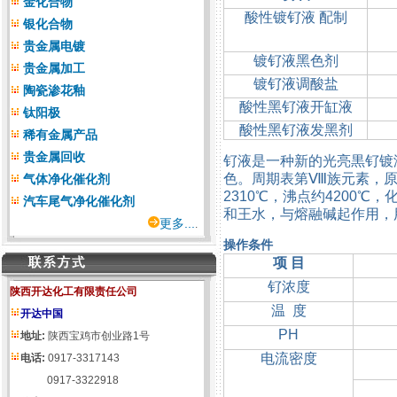
金化合物
酸性镀钌液 配制
银化合物
贵金属电镀
镀钌液黑色剂
贵金属加工
镀钌液调酸盐
陶瓷渗花釉
酸性黑钌液开缸液
钛阳极
酸性黑钌液发黑剂
稀有金属产品
贵金属回收
钌液是一种新的光亮黒钌镀
色。周期表第Ⅷ族元素，原子
气体净化催化剂
2310℃，沸点约4200℃
汽车尾气净化催化剂
和王水，与熔融碱起作用，
更多...
.
操作条件
项 目
钌浓度
陕西开达化工有限责任公司
温 度
开达中国
PH
地址:
陕西宝鸡市创业路1号
电流密度
电话:
0917-3317143
0917-3322918